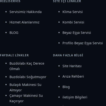
HIZLISERVIS
SITE İÇI LINKLER
Servisimiz Hakkında
Klima Servisi
Hizmet Alanlarımız
Kombi Servisi
BLOG
Beyaz Eşya Servisi
Profilo Beyaz Eşya Servisi
W
FAYDALI LINKLER
DAHA FAZLA BILGI
Buzdolabı Kaç Derece
Site Haritası
Olmalı
Arıza Rehberi
Buzdolabı Soğutmuyor
Bulaşık Makinesi Su
Blog
Almıyor
Çamaşır Makinesi Su
iletişim Bilgileri
Kaçırıyor