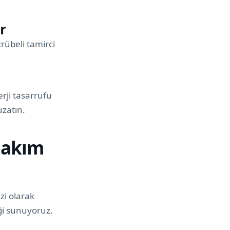
r
rübeli tamirci
rji tasarrufu
uzatın.
Bakım
zi olarak
eği sunuyoruz.