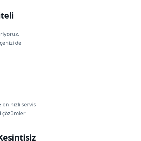
teli
riyoruz.
çenizi de
en hızlı servis
li çözümler
Kesintisiz