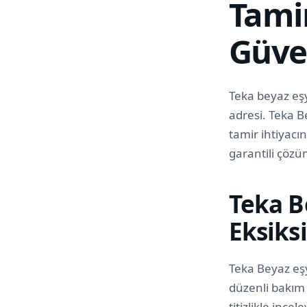
Tamir
Güve
Teka beyaz eşy
adresi. Teka B
tamir ihtiyacı
garantili çözüm
Teka B
Eksiks
Teka Beyaz eş
düzenli bakım 
titizlikle ince