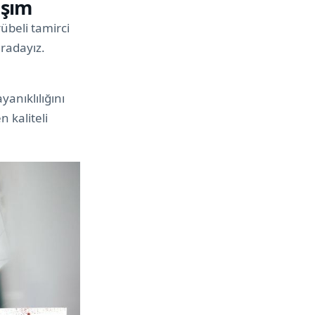
aşım
übeli tamirci
uradayız.
anıklılığını
 kaliteli