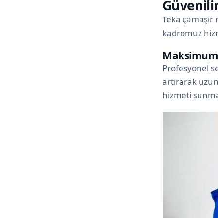
Güvenili
Teka çamaşır m
kadromuz hizme
Maksimum Pe
Profesyonel se
artırarak uzun 
hizmeti sunma