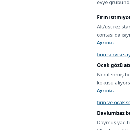
evye grubunda
Fırın ısıtmıyo
Alt/üst rezist
contası da ısıyı
Ayrıntı:
fırın servisi sa
Ocak gözü ate
Nemlenmiş buj
kokusu alıyors
Ayrıntı:
fırın ve ocak s
Davlumbaz buh
Doymuş yağ fil