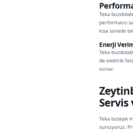
Perform
Teka buzdolabı
performans sağ
kısa sürede te
Enerji Veri
Teka buzdolabı
de elektrik fat
sunar.
Zeytin
Servis
Teka bulaşık m
sunuyoruz. Pr