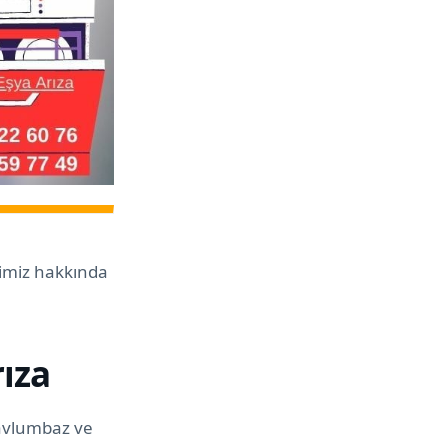
rimiz hakkında
rıza
davlumbaz ve