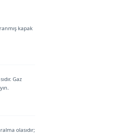
ıpranmış kapak
ıdır. Gaz
yın.
ralma olasıdır;