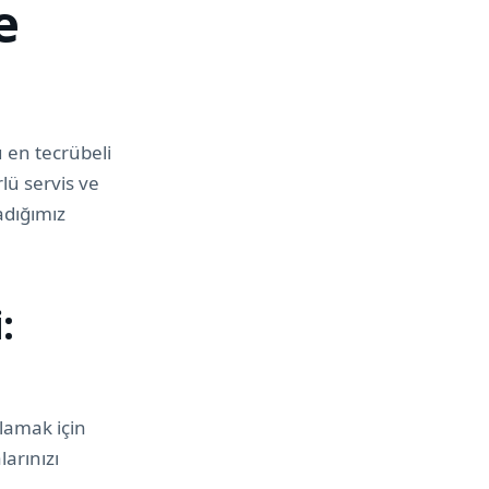
e
u en tecrübeli
lü servis ve
adığımız
:
lamak için
arınızı