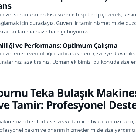
ans
nızın sorununu en kısa sürede tespit edip çözerek, kesint
lamak için buradayız. Güvenilir tamir hizmetimizle buzd
krar kullanıma hazır hale getiriyoruz.
mliliği ve Performans: Optimum Çalışma
nızın enerji verimliliğini artırarak hem çevreye duyarlılı
uralarınızı azaltırsınız. Uzman ekibimiz, bu konuda size en 
burnu Teka Bulaşık Makine
 ve Tamir: Profesyonel Dest
akinenizin her türlü servis ve tamir ihtiyacı için uzman 
ofesyonel bakım ve onarım hizmetlerimizle size yardımc