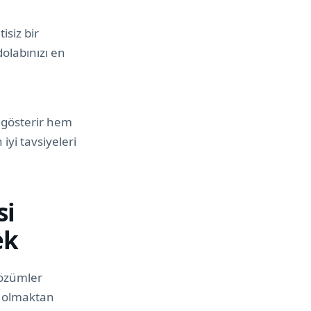
isiz bir
olabınızı en
k gösterir hem
iyi tavsiyeleri
si
ek
çözümler
ı olmaktan