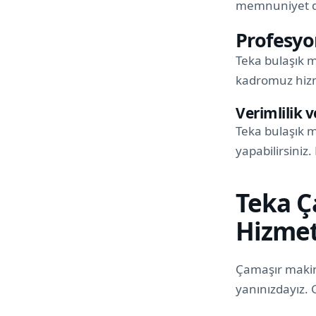
memnuniyet d
Profesyo
Teka bulaşık m
kadromuz hizme
Verimlilik 
Teka bulaşık m
yapabilirsiniz
Teka Ç
Hizmet
Çamaşır makin
yanınızdayız. 